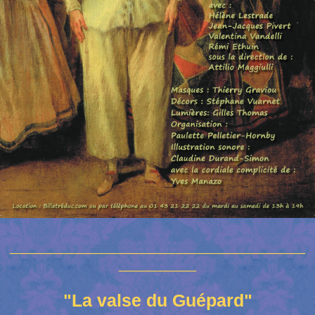
__________________________________________
___________
"La valse du Guépard"