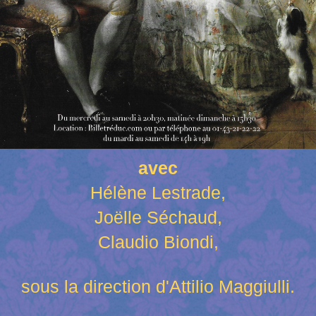
avec
Hélène Lestrade,
Joëlle Séchaud,
Claudio Biondi,
sous la direction d'Attilio Maggiulli.