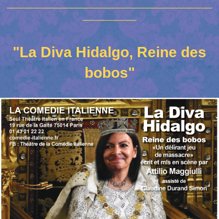
__________________________________________
___________
"La Diva Hidalgo, Reine des
bobos"